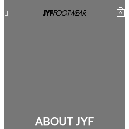
Skip
to
0
content
ABOUT JYF